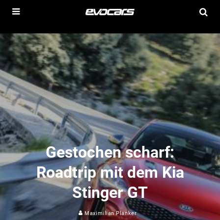
Gestochen scharf:
Roadtrip mit dem Kia
Stinger GT
Maximilian Planker