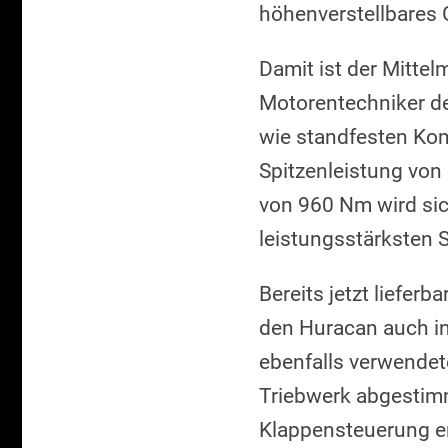
höhenverstellbares
Damit ist der Mittel
Motorentechniker de
wie standfesten Komp
Spitzenleistung vo
von 960 Nm wird si
leistungsstärksten 
Bereits jetzt liefe
den Huracan auch in
ebenfalls verwende
Triebwerk abgestim
Klappensteuerung erh