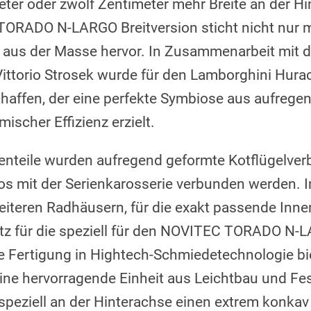
ter oder zwölf Zentimeter mehr Breite an der Hi
ORADO N-LARGO Breitversion sticht nicht nur m
aus der Masse hervor. In Zusammenarbeit mit
ittorio Strosek wurde für den Lamborghini Hura
affen, der eine perfekte Symbiose aus aufrege
scher Effizienz erzielt.
itenteile wurden aufregend geformte Kotflügelver
los mit der Serienkarosserie verbunden werden. In
eiteren Radhäusern, für die exakt passende Innen
atz für die speziell für den NOVITEC TORADO N-
e Fertigung in Hightech-Schmiedetechnologie bi
ine hervorragende Einheit aus Leichtbau und Fest
t speziell an der Hinterachse einen extrem konka