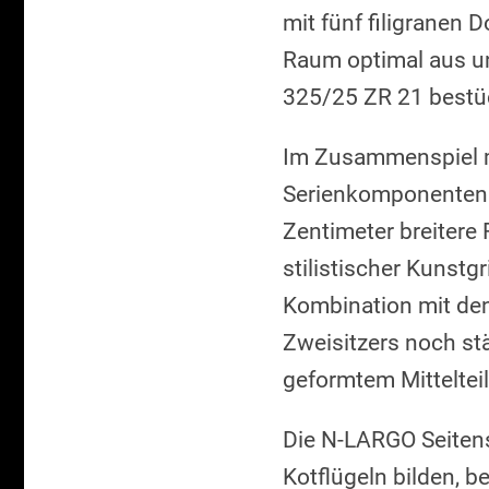
mit fünf filigranen
Raum optimal aus un
325/25 ZR 21 bestü
Im Zusammenspiel mi
Serienkomponenten k
Zentimeter breitere 
stilistischer Kunstg
Kombination mit den
Zweisitzers noch stä
geformtem Mittelte
Die N-LARGO Seitens
Kotflügeln bilden, b