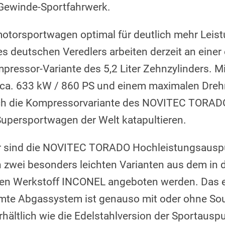
 Gewinde-Sportfahrwerk.
motorsportwagen optimal für deutlich mehr Leistu
s deutschen Veredlers arbeiten derzeit an einer 
ressor-Variante des 5,2 Liter Zehnzylinders. Mi
n ca. 633 kW / 860 PS und einem maximalen Dre
ch die Kompressorvariante des NOVITEC TORAD
Supersportwagen der Welt katapultieren.
rbar sind die NOVITEC TORADO Hochleistungsauspu
 zwei besonders leichten Varianten aus dem in 
ten Werkstoff INCONEL angeboten werden. Das e
mte Abgassystem ist genauso mit oder ohne S
ältlich wie die Edelstahlversion der Sportauspu