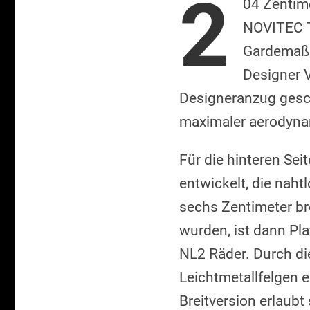
2
04 Zentime
NOVITEC T
Gardemaß 
Designer V
Designeranzug gesch
maximaler aerodynami
Für die hinteren Se
entwickelt, die naht
sechs Zentimeter br
wurden, ist dann Pl
NL2 Räder. Durch di
Leichtmetallfelgen e
Breitversion erlaub