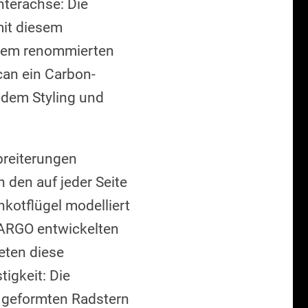
nterachse: Die
it diesem
 dem renommierten
can ein Carbon-
ndem Styling und
breiterungen
 den auf jeder Seite
kotflügel modelliert
LARGO entwickelten
eten diese
igkeit: Die
v geformten Radstern