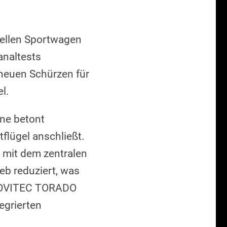
nellen Sportwagen
naltests
 neuen Schürzen für
l.
ine betont
tflügel anschließt.
 mit dem zentralen
eb reduziert, was
m NOVITEC TORADO
egrierten