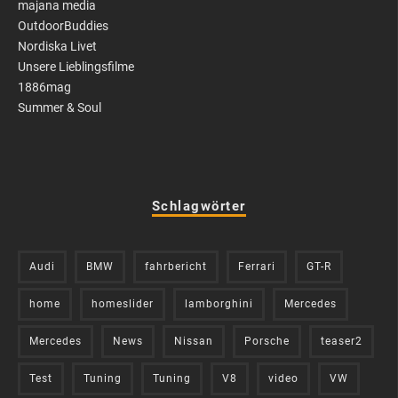
majana media
OutdoorBuddies
Nordiska Livet
Unsere Lieblingsfilme
1886mag
Summer & Soul
Schlagwörter
Audi
BMW
fahrbericht
Ferrari
GT-R
home
homeslider
lamborghini
Mercedes
Mercedes
News
Nissan
Porsche
teaser2
Test
Tuning
Tuning
V8
video
VW