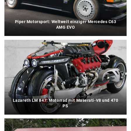
Piper Motorsport: Weltweit einziger Mercedes C63
AMG EVO
Lazareth LM 847: Motorrad mit Maserati-V8 und 470
PS