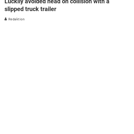
Luckily avoided head on collision with a
slipped truck trailer
Redaktion