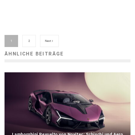
1
2
Next
ÄHNLICHE BEITRÄGE
Lamborghini Revuelto von Novitec: Schischi und Aero