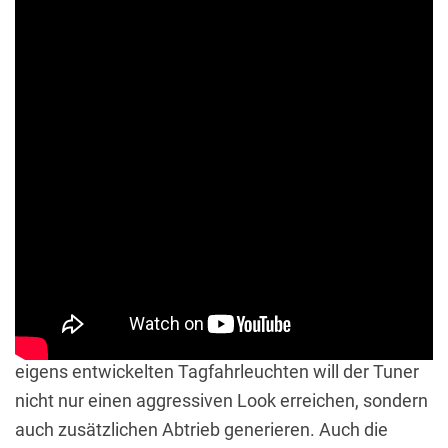
Blickfang der neu gestalteten Aventador Front ist die
markante Schürze mit den optimierten Lufteinlässen
zur verbesserten Belüftung der vorderen Kühler. In
Kombination mit der neuen Frontlippe und den
eigens entwickelten Tagfahrleuchten will der Tuner
nicht nur einen aggressiven Look erreichen, sondern
auch zusätzlichen Abtrieb generieren. Auch die