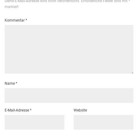
Deine E-Mail-Adresse wird nicht veröffentlicht.
Erforderliche Felder sind mit
*
markiert
Kommentar
*
Name
*
E-Mail-Adresse
*
Website