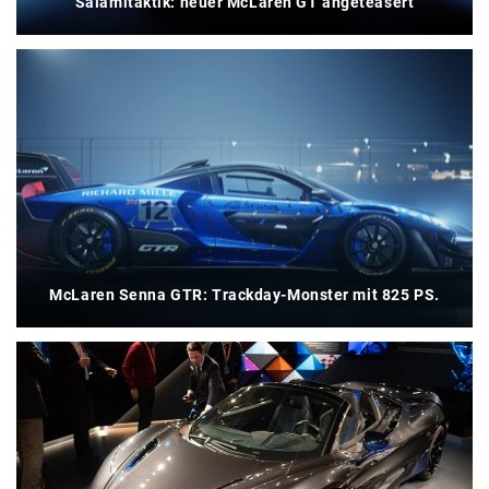
Salamitaktik: neuer McLaren GT angeteasert
McLaren Senna GTR: Trackday-Monster mit 825 PS.