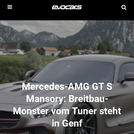
Mercedes-AMG GT S
Mansory: Breitbau-
Monster vom Tuner steht
in Genf