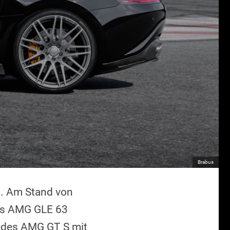
Brabus
n. Am Stand von
es AMG GLE 63
edes AMG GT S mit