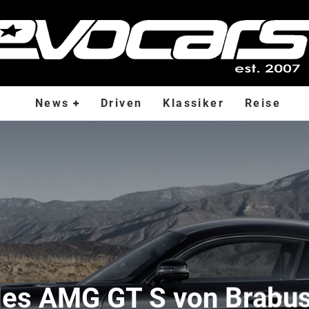
News
Driven
Klassiker
Reise
es AMG GT S von Brabus: