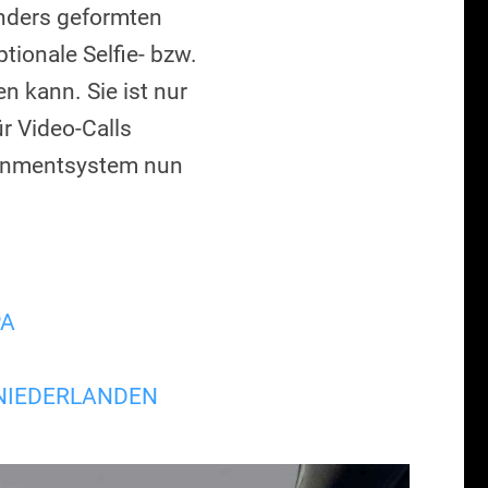
anders geformten
tionale Selfie- bzw.
 kann. Sie ist nur
r Video-Calls
ainmentsystem nun
PA
 NIEDERLANDEN