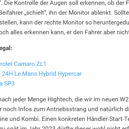
. Die Kontrolle der Augen soll erkennen, ob der 
eifahrer „schielt“, ihn der Monitor ablenkt. Soll
stellen, kann der rechte Monitor so herunterged
och alles erkennen kann, er den Fahrer aber nich
egal:
olet Camaro ZL1
24H Le Mans Hybrid Hypercar
na SP3
 nach jeder Menge Hightech, die wir im neuen W2
r noch Infos zum Antriebsstrang und natürlich d
ne und Kombi. Einen konkreten Händler-Start-Te
 zu spät im Jahr 2023 dürfte dieser wohl nicht er