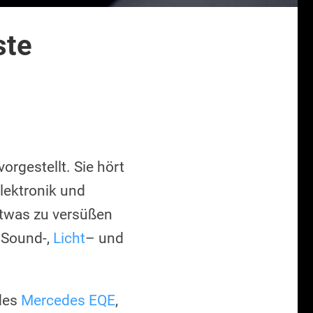
ste
vorgestellt. Sie hört
lektronik und
etwas zu versüßen
n Sound-,
Licht
– und
 des
Mercedes EQE
,