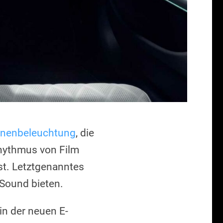
nnenbeleuchtung
, die
hythmus von Film
t. Letztgenanntes
-Sound bieten.
 der neuen E-