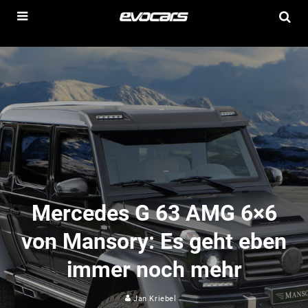
Mercedes G 63 AMG 6×6
von Mansory: Es geht eben
immer noch mehr
Jan Kriebel