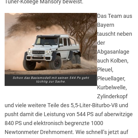
Tuner-Kollege Mansory beweist.
Das Team aus
Bayern
tauscht neben
der
Abgasanlage
auch Kolben,
Pleuel,
Pleuellager,
Schon das Basismodell mit seinen 544 Ps geht
tüchtig zur Sache.
Kurbelwelle,
Zylinderkopf
und viele weitere Teile des 5,5-Liter-Biturbo-V8 und
pusht damit die Leistung von 544 PS auf aberwitzige
840 PS und elektronisch begrenzte 1000
Newtonmeter Drehmoment. Wie schnell’s jetzt auf