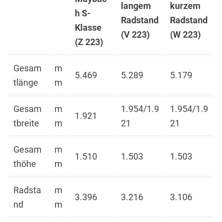
langem
kurzem
h S-
Radstand
Radstand
Klasse
(V 223)
(W 223)
(Z 223)
Gesam
m
5.469
5.289
5.179
tlänge
m
Gesam
m
1.954/1.9
1.954/1.9
1.921
tbreite
m
21
21
Gesam
m
1.510
1.503
1.503
thöhe
m
Radsta
m
3.396
3.216
3.106
nd
m