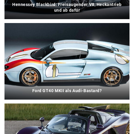
Hennessey Blackbird: Freisaugender V8, Heckantrieb
und ab dafür
Ford GT40 MKII als Audi-Bastard?