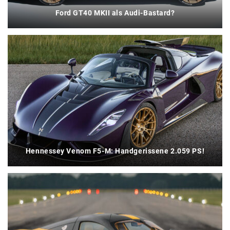
Ford GT40 MKII als Audi-Bastard?
Hennessey Venom F5-M: Handgerissene 2.059 PS!