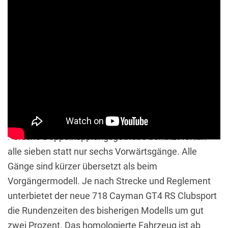
Die Steigerung der Gesamtfahrzeug-Performance
steht neben vielen Detail-Modifikationen bei der
Entwicklung im Vordergrund.
Das serienmäßige
Porsche Doppelkupplungsgetriebe benutzt fortan
alle sieben statt nur sechs Vorwärtsgänge.
Alle
Gänge sind kürzer übersetzt als beim
Vorgängermodell.
Je nach Strecke und Reglement
unterbietet der neue 718 Cayman GT4 RS Clubsport
die Rundenzeiten des bisherigen Modells um gut
zwei Prozent.
Das homologierte Fahrzeug ist ab