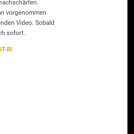
 nachschärfen.
apan vorgenommen
genden Video. Sobald
ch sofort.
T-R!