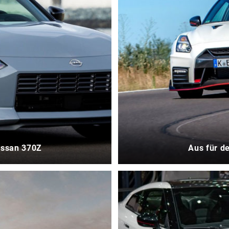
issan 370Z
Aus für de