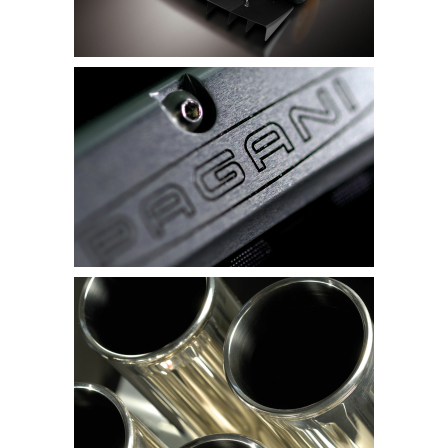
Wir vermuten, es handelt sich um eine
Tracktool-
Variante
des V12-Renners, der ja bereits
serienmäßig mit einem 730 PS und 1.000
Newtonmeter straken Sechsliter-Biturbo-Aggregat
daher kommt und mit einem Kampfgewicht von
1.350 Kilogramm auch nicht gerade ein fetter Klops