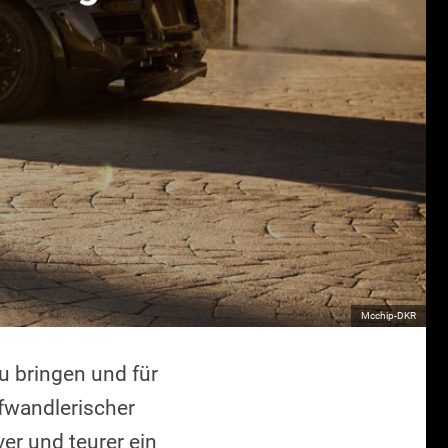
Mcchip-DKR
u bringen und für
afwandlerischer
ver und teurer ein