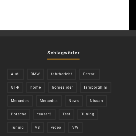
Schlagwörter
Audi
BMW
fahrbericht
Ferrari
GT-R
home
homeslider
lamborghini
Mercedes
Mercedes
News
Nissan
Porsche
teaser2
Test
Tuning
Tuning
V8
video
VW