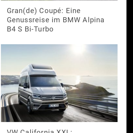
Gran(de) Coupé: Eine
Genussreise im BMW Alpina
B4 S Bi-Turbo
VW California XXL: