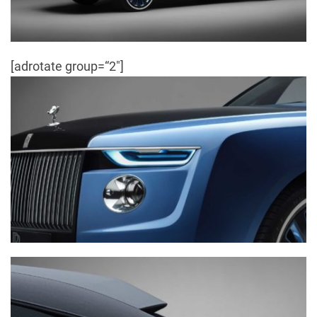
[adrotate group=“2″]