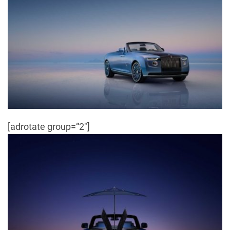
[adrotate group=“2″]