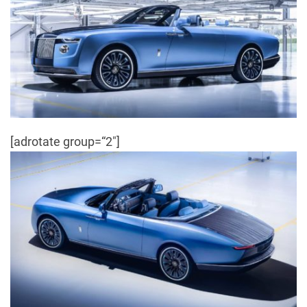
[adrotate group=“2″]