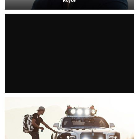
Royce
Da ist das Ding! Rolls-Royce Wraith von Jon Olsson
steht zum Verkauf