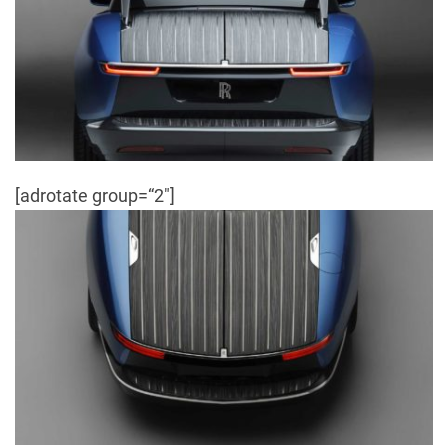
[adrotate group=“2″]