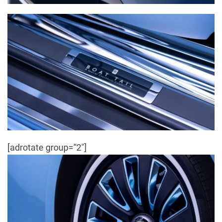
[adrotate group=“2″]