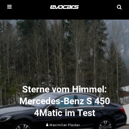
Sterne vom Himmel:
Mercedes-Benz S 450
4Matic im Test
Maximilian Planker