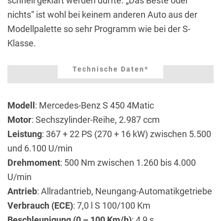
schnell geklärt werden dürfte. „Das Beste oder
nichts“ ist wohl bei keinem anderen Auto aus der
Modellpalette so sehr Programm wie bei der S-
Klasse.
Technische Daten*
Modell
: Mercedes-Benz S 450 4Matic
Motor
: Sechszylinder-Reihe, 2.987 ccm
Leistung
: 367 + 22 PS (270 + 16 kW) zwischen 5.500
und 6.100 U/min
Drehmoment
: 500 Nm zwischen 1.260 bis 4.000
U/min
Antrieb
: Allradantrieb, Neungang-Automatikgetriebe
Verbrauch (ECE)
: 7,0 l S 100/100 Km
Beschleunigung (0 – 100 Km/h)
: 4,9 s