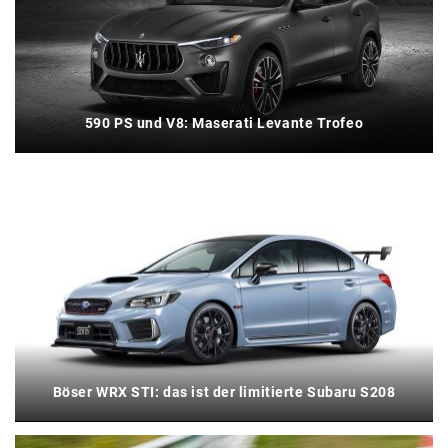
590 PS und V8: Maserati Levante Trofeo
Böser WRX STI: das ist der limitierte Subaru S208