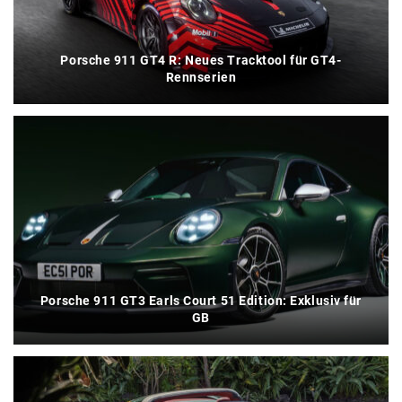
Porsche 911 GT4 R: Neues Tracktool für GT4-
Rennserien
Porsche 911 GT3 Earls Court 51 Edition: Exklusiv für
GB