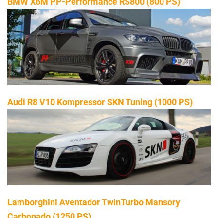
BMW X6M PP-Performance RS800 (800 PS)
Audi R8 V10 Kompressor SKN Tuning (1000 PS)
Lamborghini Aventador TwinTurbo Mansory
Carbonado (1250 PS)