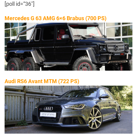
[poll id=“36″]
Mercedes G 63 AMG 6×6 Brabus (700 PS)
Audi RS6 Avant MTM (722 PS)