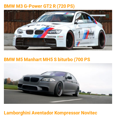
BMW M3 G-Power GT2 R (720 PS)
BMW M5 Manhart MH5 S biturbo (700 PS
Lamborghini Aventador Kompressor Novitec