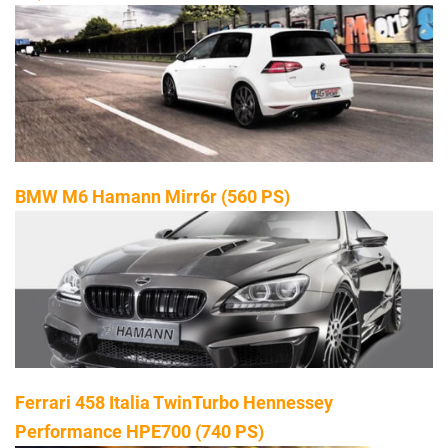
BMW M6 Hamann Mirr6r (560 PS)
Ferrari 458 Italia TwinTurbo Hennessey
Performance HPE700 (740 PS)