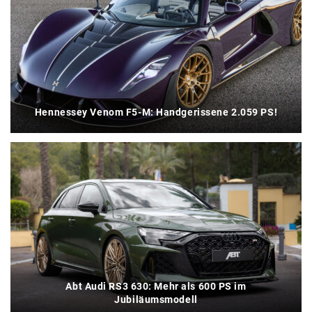
Hennessey Venom F5-M: Handgerissene 2.059 PS!
Abt Audi RS3 630: Mehr als 600 PS im
Jubiläumsmodell