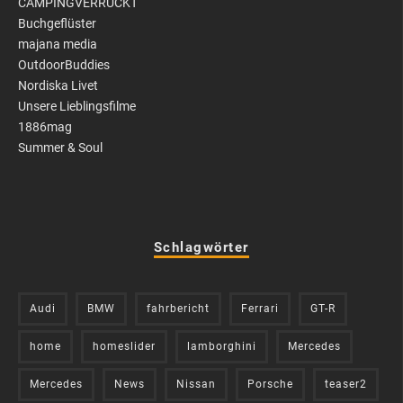
CAMPINGVERRÜCKT
Buchgeflüster
majana media
OutdoorBuddies
Nordiska Livet
Unsere Lieblingsfilme
1886mag
Summer & Soul
Schlagwörter
Audi
BMW
fahrbericht
Ferrari
GT-R
home
homeslider
lamborghini
Mercedes
Mercedes
News
Nissan
Porsche
teaser2