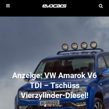
Anzeige: VW Amarok V6
TDI – Tschüss
Vierzylinder-Diesel!
Jan Kriebel