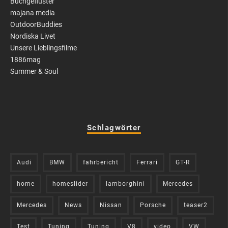
Buchgeflüster
majana media
OutdoorBuddies
Nordiska Livet
Unsere Lieblingsfilme
1886mag
Summer & Soul
Schlagwörter
Audi
BMW
fahrbericht
Ferrari
GT-R
home
homeslider
lamborghini
Mercedes
Mercedes
News
Nissan
Porsche
teaser2
Test
Tuning
Tuning
V8
video
VW