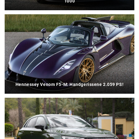
1000
Hennessey Venom F5-M: Handgerissene 2.059 PS!