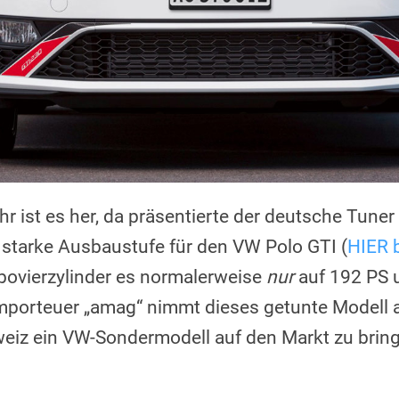
r ist es her, da präsentierte der deutsche Tuner
starke Ausbaustufe für den VW Polo GTI (
HIER b
rbovierzylinder es normalerweise
nur
auf 192 PS 
porteuer „amag“ nimmt dieses getunte Modell a
hweiz ein VW-Sondermodell auf den Markt zu bri