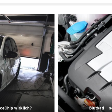
aceChip wirklich?
Blutbad – s