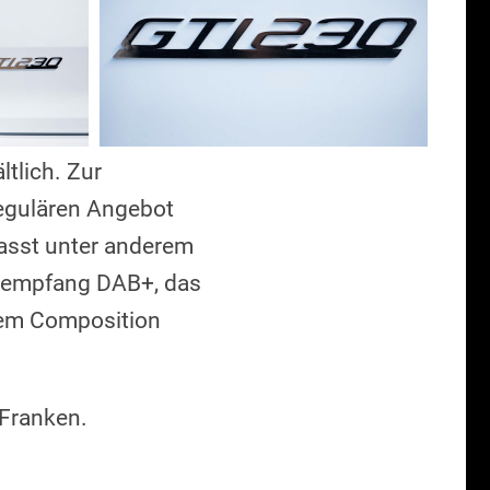
ltlich. Zur
regulären Angebot
fasst unter anderem
dioempfang DAB+, das
tem Composition
 Franken.