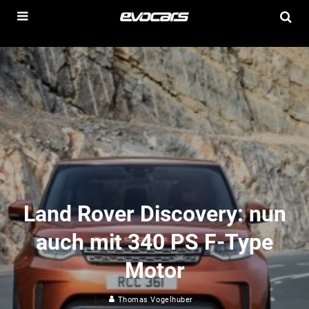
Land Rover Discovery: nun
auch mit 340 PS F-Type
Motor
Thomas Vogelhuber