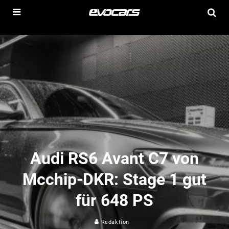
Audi RS6 Avant C7 von
Mcchip-DKR: Stage 1 gut
für 648 PS
Redaktion