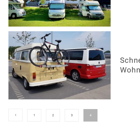
Schn
Wohn
1
2
3
4