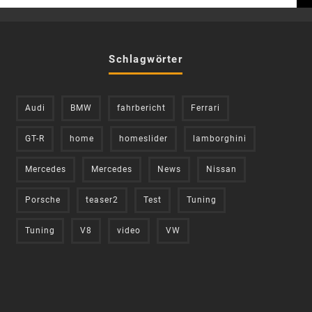
Schlagwörter
Audi
BMW
fahrbericht
Ferrari
GT-R
home
homeslider
lamborghini
Mercedes
Mercedes
News
Nissan
Porsche
teaser2
Test
Tuning
Tuning
V8
video
VW