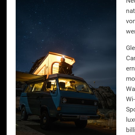
Ne
nat
von
we
Gle
Cam
ern
mo
Wag
Wi-
Spo
lux
bil