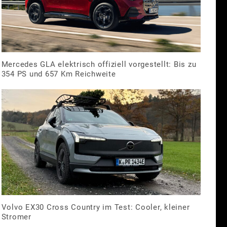
Mercedes GLA elektrisch offiziell vorgestellt: Bis zu
354 PS und 657 Km Reichweite
Volvo EX30 Cross Country im Test: Cooler, kleiner
Stromer