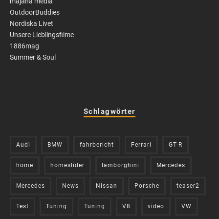
majana media
OutdoorBuddies
Nordiska Livet
Unsere Lieblingsfilme
1886mag
Summer & Soul
Schlagwörter
Audi
BMW
fahrbericht
Ferrari
GT-R
home
homeslider
lamborghini
Mercedes
Mercedes
News
Nissan
Porsche
teaser2
Test
Tuning
Tuning
V8
video
VW