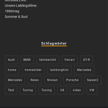
Nordiska Livet
Unsere Lieblingsfilme
1886mag
Summer & Soul
Schlagwörter
Audi
BMW
fahrbericht
Ferrari
GT-R
home
homeslider
lamborghini
Mercedes
Mercedes
News
Nissan
Porsche
teaser2
Test
Tuning
Tuning
V8
video
VW