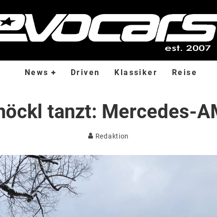
News
Driven
Klassiker
Reise
höckl tanzt: Mercedes-A
Redaktion