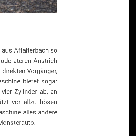
 aus Affalterbach so
moderateren Anstrich
m direkten Vorgänger,
aschine bietet sogar
vier Zylinder ab, an
tzt vor allzu bösen
aschine alles andere
 Monsterauto.