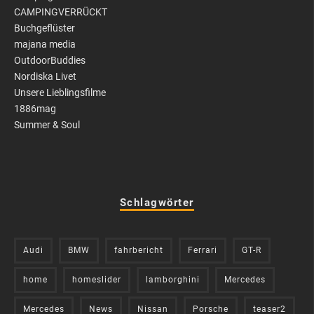
CAMPINGVERRÜCKT
Buchgeflüster
majana media
OutdoorBuddies
Nordiska Livet
Unsere Lieblingsfilme
1886mag
Summer & Soul
Schlagwörter
Audi
BMW
fahrbericht
Ferrari
GT-R
home
homeslider
lamborghini
Mercedes
Mercedes
News
Nissan
Porsche
teaser2