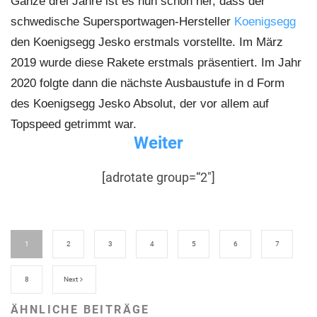
Ganze drei Jahre ist es nun schon her, dass der
schwedische Supersportwagen-Hersteller
Koenigsegg
den Koenigsegg Jesko erstmals vorstellte. Im März
2019 wurde diese Rakete erstmals präsentiert. Im Jahr
2020 folgte dann die nächste Ausbaustufe in d Form
des Koenigsegg Jesko Absolut, der vor allem auf
Topspeed getrimmt war.
Weiter
[adrotate group=“2″]
1
2
3
4
5
6
7
8
Next
ÄHNLICHE BEITRÄGE