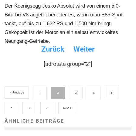
Der Koenigsegg Jesko Absolut wird von einem 5,0-
Biturbo-V8 angetrieben, der es, wenn man E85-Sprit
tankt, auf bis zu 1.622 PS und 1.500 Nm bringt.
Gekoppelt ist der Motor an ein selbst entwickeltes
Neungang-Getriebe.
Zurück
Weiter
[adrotate group=“2″]
Previous
1
2
3
4
5
6
7
8
Next
ÄHNLICHE BEITRÄGE