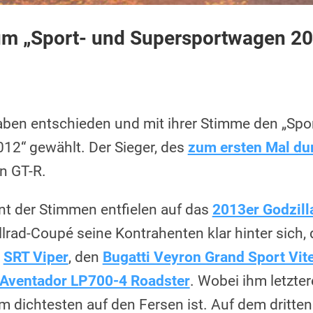
um „Sport- und Supersportwagen 20
aben entschieden und mit ihrer Stimme den „Spo
2“ gewählt. Der Sieger, des
zum ersten Mal du
an GT-R.
t der Stimmen entfielen auf das
2013er Godzill
lrad-Coupé seine Kontrahenten klar hinter sich, 
e
SRT Viper
, den
Bugatti Veyron Grand Sport Vit
Aventador LP700-4 Roadster
. Wobei ihm letzter
 dichtesten auf den Fersen ist. Auf dem dritten 