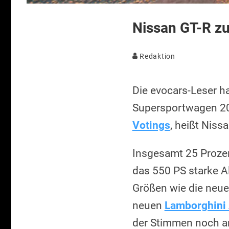
Nissan GT-R z
Redaktion
Die evocars-Leser h
Supersportwagen 201
Votings
, heißt Niss
Insgesamt 25 Prozen
das 550 PS starke Al
Größen wie die neu
neuen
Lamborghini 
der Stimmen noch am