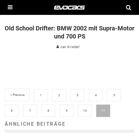
Old School Drifter: BMW 2002 mit Supra-Motor
und 700 PS
Jan Kriebel
Previous
1
2
3
4
5
6
7
8
9
10
11
ÄHNLICHE BEITRÄGE