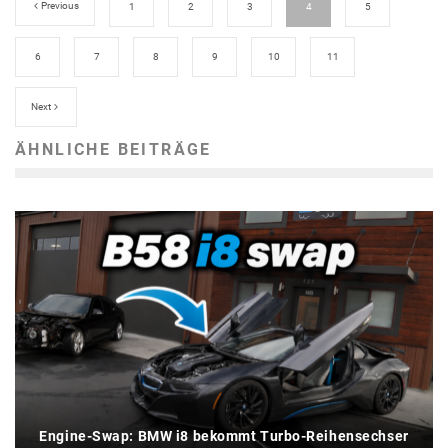
Previous
1
2
3
4
5
6
7
8
9
10
11
Next
ÄHNLICHE BEITRÄGE
Engine-Swap: BMW i8 bekommt Turbo-Reihensechser