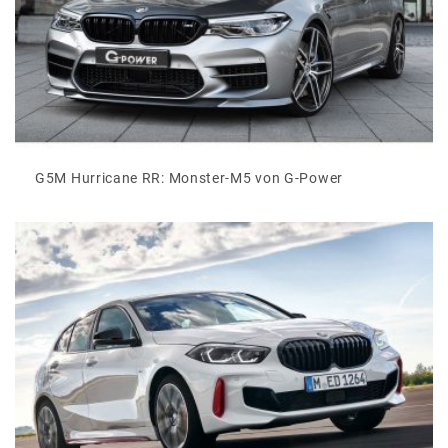
G5M Hurricane RR: Monster-M5 von G-Power