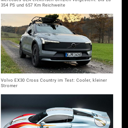
354 PS und 657 Km Reichweite
Volvo EX30 Cross Country im Test: Cooler, kleiner
Stromer