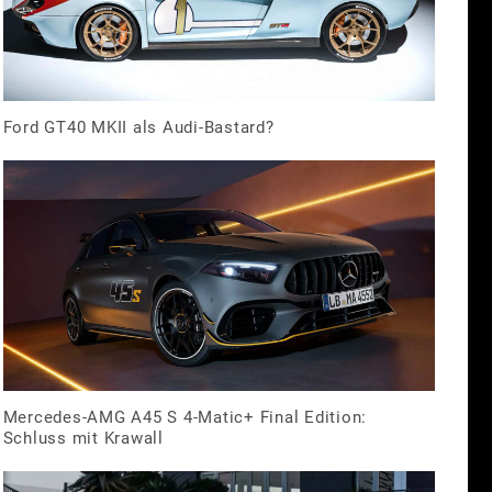
Ford GT40 MKII als Audi-Bastard?
Mercedes-AMG A45 S 4-Matic+ Final Edition:
Schluss mit Krawall