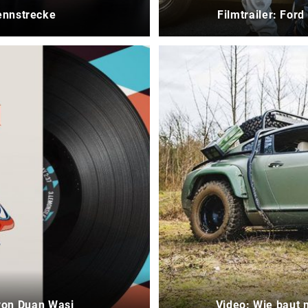
ennstrecke
Filmtrailer: For
 von Duan Wasi
Video: Wie baut 