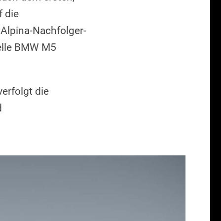
 die
Alpina-Nachfolger-
uelle BMW M5
rfolgt die
d