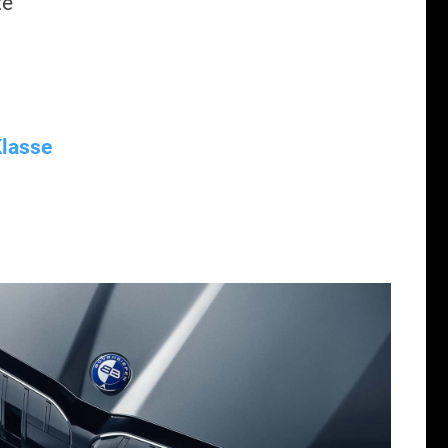
te
lasse