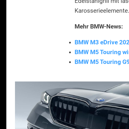
Edelstahlgrill mit l
Karosserieelemente
Mehr BMW-News:
BMW M3 eDrive 2027
BMW M5 Touring wi
BMW M5 Touring G9