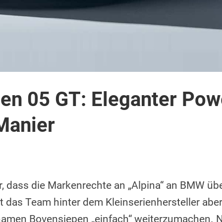
en 05 GT: Eleganter Po
Manier
er, dass die Markenrechte an „Alpina“ an BMW üb
 das Team hinter dem Kleinserienhersteller aber 
men Bovensiepen „einfach“ weiterzumachen. N