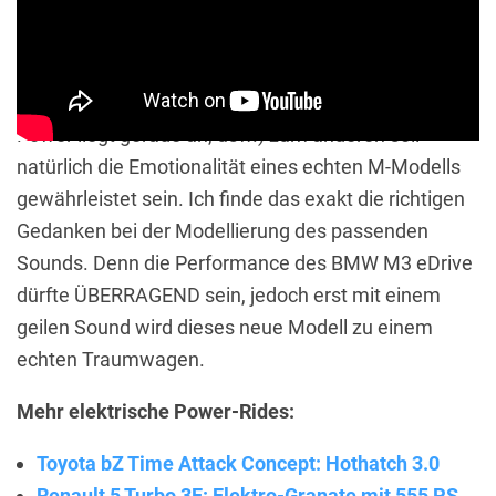
Zum einen soll er helfen, die jeweils aktuelle
Performance des Fahrzeug für den Fahrer greifbarer
zu machen (wie schnell bin ich gerade, wie viel
Power liegt gerade an, usw.) zum anderen soll
natürlich die Emotionalität eines echten M-Modells
gewährleistet sein. Ich finde das exakt die richtigen
Gedanken bei der Modellierung des passenden
Sounds. Denn die Performance des BMW M3 eDrive
dürfte ÜBERRAGEND sein, jedoch erst mit einem
geilen Sound wird dieses neue Modell zu einem
echten Traumwagen.
Mehr elektrische Power-Rides:
Toyota bZ Time Attack Concept: Hothatch 3.0
Renault 5 Turbo 3E: Elektro-Granate mit 555 PS