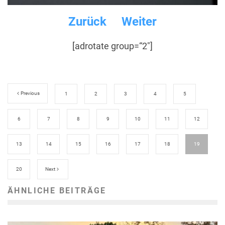
Zurück
Weiter
[adrotate group=“2″]
Previous
1
2
3
4
5
6
7
8
9
10
11
12
13
14
15
16
17
18
19
20
Next
ÄHNLICHE BEITRÄGE