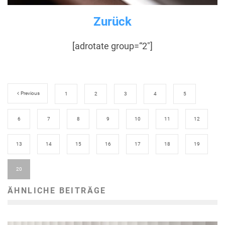
Zurück
[adrotate group=“2″]
Previous
1
2
3
4
5
6
7
8
9
10
11
12
13
14
15
16
17
18
19
20
ÄHNLICHE BEITRÄGE