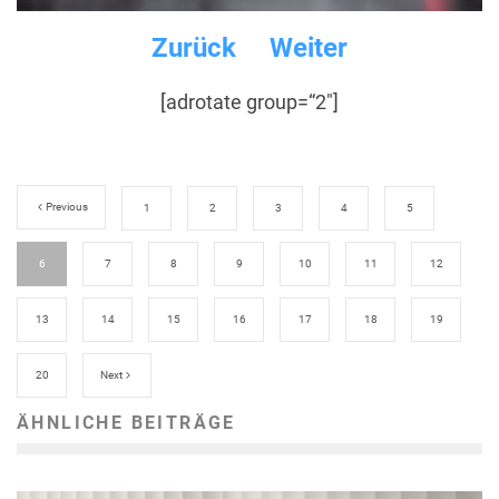
Zurück
Weiter
[adrotate group=“2″]
Previous
1
2
3
4
5
6
7
8
9
10
11
12
13
14
15
16
17
18
19
20
Next
ÄHNLICHE BEITRÄGE